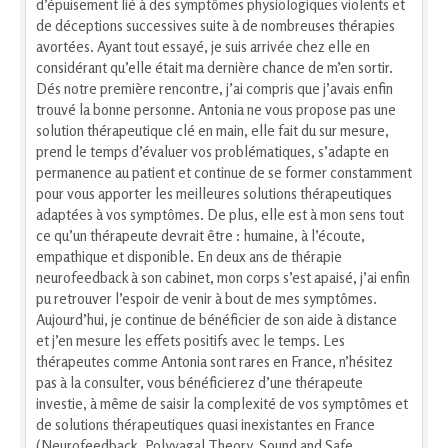
d’épuisement lié à des symptômes physiologiques violents et
de déceptions successives suite à de nombreuses thérapies
avortées. Ayant tout essayé, je suis arrivée chez elle en
considérant qu’elle était ma dernière chance de m’en sortir.
Dés notre première rencontre, j’ai compris que j’avais enfin
trouvé la bonne personne. Antonia ne vous propose pas une
solution thérapeutique clé en main, elle fait du sur mesure,
prend le temps d’évaluer vos problématiques, s’adapte en
permanence au patient et continue de se former constamment
pour vous apporter les meilleures solutions thérapeutiques
adaptées à vos symptômes. De plus, elle est à mon sens tout
ce qu’un thérapeute devrait être : humaine, à l’écoute,
empathique et disponible. En deux ans de thérapie
neurofeedback à son cabinet, mon corps s’est apaisé, j’ai enfin
pu retrouver l’espoir de venir à bout de mes symptômes.
Aujourd’hui, je continue de bénéficier de son aide à distance
et j’en mesure les effets positifs avec le temps. Les
thérapeutes comme Antonia sont rares en France, n’hésitez
pas à la consulter, vous bénéficierez d’une thérapeute
investie, à même de saisir la complexité de vos symptômes et
de solutions thérapeutiques quasi inexistantes en France
(Neurofeedback, Polyvagal Theory, Sound and Safe