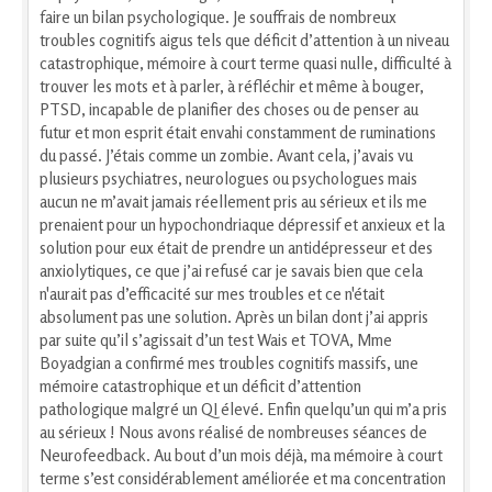
faire un bilan psychologique. Je souffrais de nombreux
troubles cognitifs aigus tels que déficit d’attention à un niveau
catastrophique, mémoire à court terme quasi nulle, difficulté à
trouver les mots et à parler, à réfléchir et même à bouger,
PTSD, incapable de planifier des choses ou de penser au
futur et mon esprit était envahi constamment de ruminations
du passé. J’étais comme un zombie. Avant cela, j’avais vu
plusieurs psychiatres, neurologues ou psychologues mais
aucun ne m’avait jamais réellement pris au sérieux et ils me
prenaient pour un hypochondriaque dépressif et anxieux et la
solution pour eux était de prendre un antidépresseur et des
anxiolytiques, ce que j’ai refusé car je savais bien que cela
n'aurait pas d’efficacité sur mes troubles et ce n'était
absolument pas une solution. Après un bilan dont j’ai appris
par suite qu’il s’agissait d’un test Wais et TOVA, Mme
Boyadgian a confirmé mes troubles cognitifs massifs, une
mémoire catastrophique et un déficit d’attention
pathologique malgré un QI élevé. Enfin quelqu’un qui m’a pris
au sérieux ! Nous avons réalisé de nombreuses séances de
Neurofeedback. Au bout d’un mois déjà, ma mémoire à court
terme s’est considérablement améliorée et ma concentration