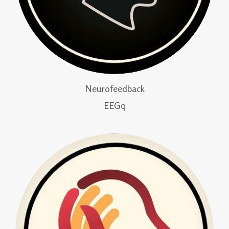
Neurofeedback
EEGq